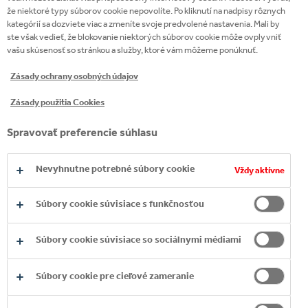
že niektoré typy súborov cookie nepovolíte. Po kliknutí na nadpisy rôznych
kategórií sa dozviete viac a zmeníte svoje predvolené nastavenia. Mali by
ste však vedieť, že blokovanie niektorých súborov cookie môže ovplyvniť
vašu skúsenosť so stránkou a služby, ktoré vám môžeme ponúknuť.
Zásady ochrany osobných údajov
Zásady použitia Cookies
Spravovať preferencie súhlasu
Nevyhnutne potrebné súbory cookie
Vždy aktívne
Súbory cookie súvisiace s funkčnosťou
Súbory cookie súvisiace so sociálnymi médiami
Súbory cookie pre cieľové zameranie