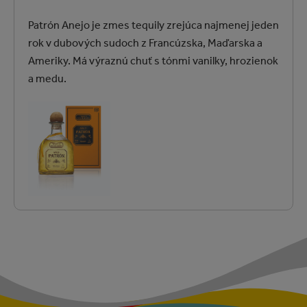
Patrón Anejo je zmes tequily zrejúca najmenej jeden
rok v dubových sudoch z Francúzska, Maďarska a
Ameriky. Má výraznú chuť s tónmi vanilky, hrozienok
a medu.