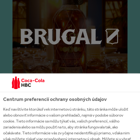
Centrum preferencií ochrany osobných údajov
Keď navštívite ktorúkoľvek internetovú stránku, táto stránka môže uložiť
alebo obnoviť informácie o vašom prehliadači, najmä v podobe súborov
cookie. Tieto informácie sa môžu týkať vás, vašich preferencií, vášho
zariadenia alebo sa môžu použiť na to, aby stránka fungovala tak, ako
očakávate. Tieto informácie vás zvyčajne neidentifikujú priamo, vďaka nim
však môžete získať viac prispôsobený internetový obsah. Môžete si vybrať,