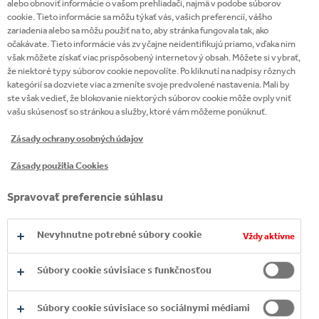
alebo obnoviť informácie o vašom prehliadači, najmä v podobe súborov
cookie. Tieto informácie sa môžu týkať vás, vašich preferencií, vášho
zariadenia alebo sa môžu použiť na to, aby stránka fungovala tak, ako
očakávate. Tieto informácie vás zvyčajne neidentifikujú priamo, vďaka nim
však môžete získať viac prispôsobený internetový obsah. Môžete si vybrať,
že niektoré typy súborov cookie nepovolíte. Po kliknutí na nadpisy rôznych
kategórií sa dozviete viac a zmeníte svoje predvolené nastavenia. Mali by
ste však vedieť, že blokovanie niektorých súborov cookie môže ovplyvniť
vašu skúsenosť so stránkou a služby, ktoré vám môžeme ponúknuť.
Zásady ochrany osobných údajov
Zásady použitia Cookies
Spravovať preferencie súhlasu
Nevyhnutne potrebné súbory cookie
Vždy aktívne
Súbory cookie súvisiace s funkčnosťou
Súbory cookie súvisiace so sociálnymi médiami