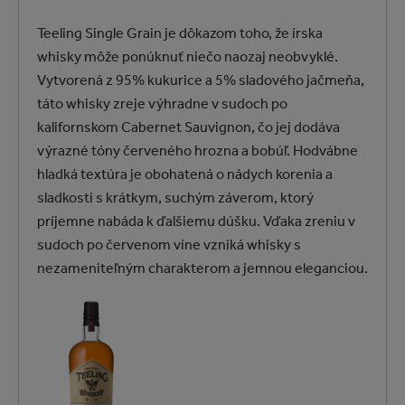
Teeling Single Grain je dôkazom toho, že írska
whisky môže ponúknuť niečo naozaj neobvyklé.
Vytvorená z 95% kukurice a 5% sladového jačmeňa,
táto whisky zreje výhradne v sudoch po
kalifornskom Cabernet Sauvignon, čo jej dodáva
výrazné tóny červeného hrozna a bobúľ. Hodvábne
hladká textúra je obohatená o nádych korenia a
sladkosti s krátkym, suchým záverom, ktorý
príjemne nabáda k ďalšiemu dúšku. Vďaka zreniu v
sudoch po červenom víne vzniká whisky s
nezameniteľným charakterom a jemnou eleganciou.