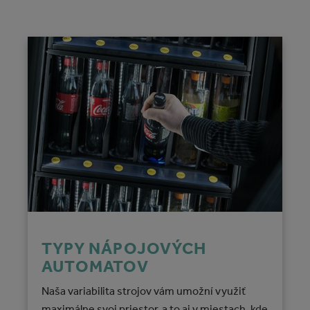
TYPY NÁPOJOVÝCH
AUTOMATOV
Naša variabilita strojov vám umožní využiť
maximálne svoj priestor, a to aj v miestach, kde