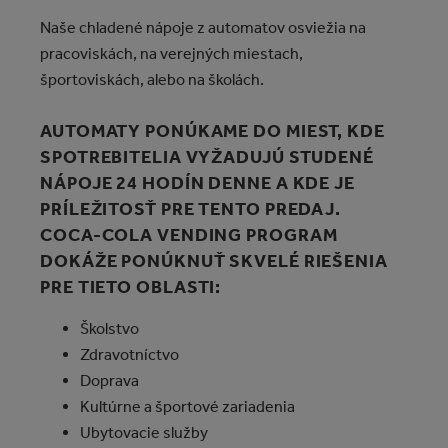
Naše chladené nápoje z automatov osviežia na
pracoviskách, na verejných miestach,
športoviskách, alebo na školách.
AUTOMATY PONÚKAME DO MIEST, KDE
SPOTREBITELIA VYŽADUJÚ STUDENÉ
NÁPOJE 24 HODÍN DENNE A KDE JE
PRÍLEŽITOSŤ PRE TENTO PREDAJ.
COCA‑COLA VENDING PROGRAM
DOKÁŽE PONÚKNUŤ SKVELÉ RIEŠENIA
PRE TIETO OBLASTI:
Školstvo
Zdravotníctvo
Doprava
Kultúrne a športové zariadenia
Ubytovacie služby