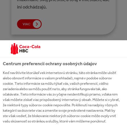
iní odchádzajú.
VIAC
Centrum preferencií ochrany osobných údajov
Keď navštívite ktorúkoľvek internetovú stránku, táto stránka môže uložiť
alebo obnoviť informácie o vašom prehliadači, najmä v podobe súborov
cookie. Tieto informácie sa môžu týkať vás, vašich preferencií, vášho
zariadenia alebo sa môžu použiť na to, aby stránka fungovala tak, ako
očakávate. Tieto informácie vás zvyčajne neidentifikujú priamo, vďaka nim
však môžete získať viac prispôsobený internetový obsah. Môžete si vybrať,
že niektoré typy súborov cookie nepovolíte. Po kliknutí na nadpisy rôznych
kategórií sa dozviete viac a zmeníte svoje predvolené nastavenia. Mali by
ste však vedieť, že blokovanie niektorých súborov cookie môže ovplyvniť
vašu skúsenosť so stránkou a služby, ktoré vám môžeme ponúknuť.