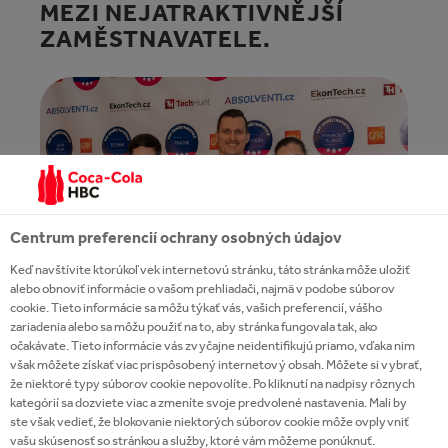
MEZI NEJATRAKTIVNĚJŠÍ
ZAMĚSTNAVATELE.
Centrum preferencií ochrany osobných údajov
Keď navštívite ktorúkoľvek internetovú stránku, táto stránka môže uložiť
alebo obnoviť informácie o vašom prehliadači, najmä v podobe súborov
cookie. Tieto informácie sa môžu týkať vás, vašich preferencií, vášho
zariadenia alebo sa môžu použiť na to, aby stránka fungovala tak, ako
11 491 studentů vysokých škol opět vybíralo
očakávate. Tieto informácie vás zvyčajne neidentifikujú priamo, vďaka nim
však môžete získať viac prispôsobený internetový obsah. Môžete si vybrať,
nejatraktivnější zaměstnavatele a společnost
že niektoré typy súborov cookie nepovolíte. Po kliknutí na nadpisy rôznych
Coca‑Cola HBC Česko a Slovensko mezi nimi znovu
kategórií sa dozviete viac a zmeníte svoje predvolené nastavenia. Mali by
ste však vedieť, že blokovanie niektorých súborov cookie môže ovplyvniť
nechybí. V kategorii spotřebitelský průmysl obsadila
vašu skúsenosť so stránkou a služby, ktoré vám môžeme ponúknuť.