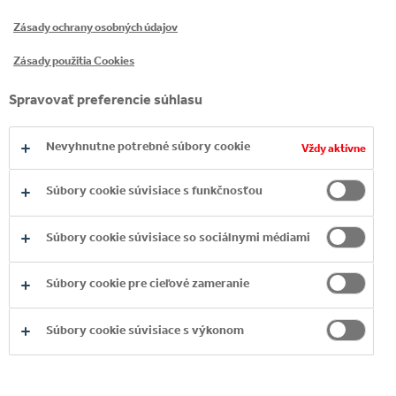
druhé místo.
Zásady ochrany osobných údajov
Kompletní žebříček
naleznete ZDE.
Zásady použitia Cookies
Spravovať preferencie súhlasu
Nevyhnutne potrebné súbory cookie
DOWNLOAD
Vždy aktívne
Súbory cookie súvisiace s funkčnosťou
Súbory cookie súvisiace so sociálnymi médiami
Súbory cookie pre cieľové zameranie
Súbory cookie súvisiace s výkonom