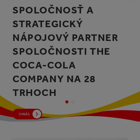
SPOLOČNOSŤ A
SPOLOČNOSŤ A
STRATEGICKÝ
STRATEGICKÝ
NÁPOJOVÝ PARTNER
NÁPOJOVÝ PARTNER
SPOLOČNOSTI THE
SPOLOČNOSTI THE
COCA-COLA
COCA-COLA
COMPANY NA 28
COMPANY NA 29
TRHOCH
TRHOCH
O NÁS
O NÁS