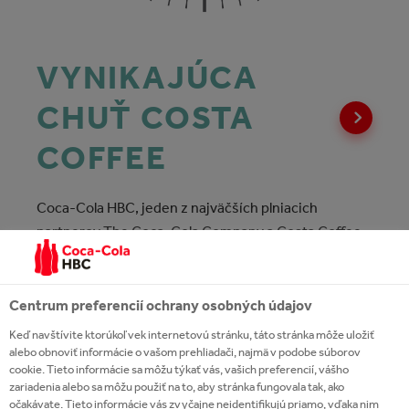
VYNIKAJÚCA
CHUŤ COSTA
COFFEE
Coca-Cola HBC, jeden z najväčších plniacich
partnerov The Coca-Cola Company a Costa Coffee,
ktorá bola akvirovaná spoločnosťou The Coca-Cola
Company na začiatku minulého roku dnes odhalila
nový sortiment Costa Coffee produktov, ktoré sa
Centrum preferencií ochrany osobných údajov
dajú vychutnať doma, po ceste či v práci.
Keď navštívite ktorúkoľvek internetovú stránku, táto stránka môže uložiť
alebo obnoviť informácie o vašom prehliadači, najmä v podobe súborov
cookie. Tieto informácie sa môžu týkať vás, vašich preferencií, vášho
NOVINKY
zariadenia alebo sa môžu použiť na to, aby stránka fungovala tak, ako
očakávate. Tieto informácie vás zvyčajne neidentifikujú priamo, vďaka nim