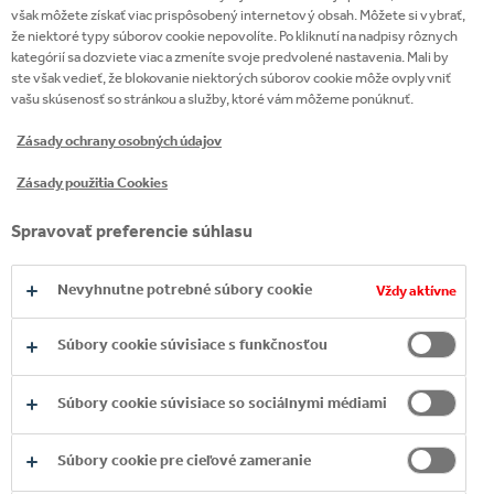
Česká barmanka vyhrala prvú medzinárodnú
však môžete získať viac prispôsobený internetový obsah. Môžete si vybrať,
že niektoré typy súborov cookie nepovolíte. Po kliknutí na nadpisy rôznych
súťaž „Saw This, Made This“ s ginom Bombay
kategórií sa dozviete viac a zmeníte svoje predvolené nastavenia. Mali by
Sapphire
ste však vedieť, že blokovanie niektorých súborov cookie môže ovplyvniť
vašu skúsenosť so stránkou a služby, ktoré vám môžeme ponúknuť.
Corporate
24 sep 2025
Zásady ochrany osobných údajov
Záujem študentov o reálne pracovné
Zásady použitia Cookies
skúsenosti rastie Ako prax v Coca-Cola HBC
mení pohľad na budúcnosť
Spravovať preferencie súhlasu
Corporate
10 sep 2025
Nevyhnutne potrebné súbory cookie
Vždy aktívne
Coca-Cola HBC Česko a Slovensko zverejnila
Súbory cookie súvisiace s funkčnosťou
správu o udržateľnom rozvoji za rok 2024:
rekordné výsledky v oblasti životného
Súbory cookie súvisiace so sociálnymi médiami
prostredia, angažovanosti zamestnancov aj
ESG hodnotenia
Súbory cookie pre cieľové zameranie
Sustainability
26 aug 2025