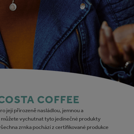
COSTA COFFEE
ro její přirozeně nasládlou, jemnou a
si můžete vychutnat tyto jedinečné produkty
 všechna zrnka pochází z certifikované produkce