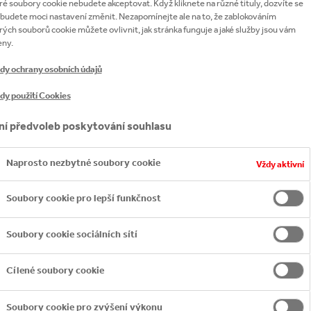
 NA 28 TRZÍCH
é soubory cookie nebudete akceptovat. Když kliknete na různé tituly, dozvíte se
a budete moci nastavení změnit. Nezapomínejte ale na to, že zablokováním
ých souborů cookie můžete ovlivnit, jak stránka funguje a jaké služby jsou vám
eny.
dy ochrany osobních údajů
dy použití Cookies
ní předvoleb poskytování souhlasu
Naprosto nezbytné soubory cookie
Vždy aktivní
Soubory cookie pro lepší funkčnost
Soubory cookie sociálních sítí
Cílené soubory cookie
Soubory cookie pro zvýšení výkonu