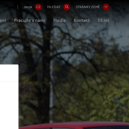
Jazyk
CZ
HLEDAT
STRÁNKY ZEMĚ
ení
Pracujte s námi
Media
Kontakt
55 let