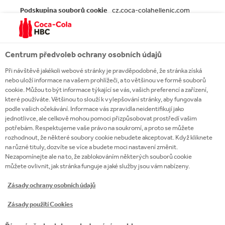
Soubory
cz.coca-colahellenic.com
cookie
pro
lepší
__atuvs
,
__atuvc
funkčnost
Vlastní
Centrum předvoleb ochrany osobních údajů
Při návštěvě jakékoli webové stránky je pravděpodobné, že stránka získá
Několik sekund, 396 Dny
nebo uloží informace na vašem prohlížeči, a to většinou ve formě souborů
cookie. Můžou to být informace týkající se vás, vašich preferencí a zařízení,
které používáte. Většinou to slouží k vylepšování stránky, aby fungovala
podle vašich očekávání. Informace vás zpravidla neidentifikují jako
Soubory cookie sociálních sítí
jednotlivce, ale celkově mohou pomoci přizpůsobovat prostředí vašim
Soubory cookie jsou nastavovány službami
potřebám. Respektujeme vaše právo na soukromí, a proto se můžete
sociálních médií, které jsme na stránku přidali,
rozhodnout, že některé soubory cookie nebudete akceptovat. Když kliknete
abyste náš obsah mohli sdílet s přáteli a dalšími
na různé tituly, dozvíte se více a budete moci nastavení změnit.
sítěmi. Mají schopnost sledovat prohlížeč i na jiných
Nezapomínejte ale na to, že zablokováním některých souborů cookie
stránkách a budovat profil s přehledem vašich
můžete ovlivnit, jak stránka funguje a jaké služby jsou vám nabízeny.
zájmů. Může to mít vliv na obsah a zprávy, které se
zobrazí na dalších stránkách, jež navštívíte. Pokud
Zásady ochrany osobních údajů
tyto soubory cookie nepovolíte, je možné, že se vám
nezobrazí tyto nástroje na sdílení, anebo nebudou
Zásady použití Cookies
funkční.