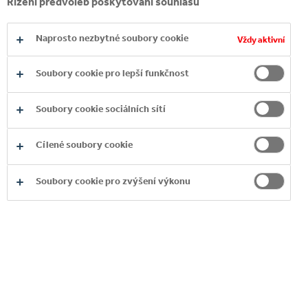
Řízení předvoleb poskytování souhlasu
Soubory
irs.tools.investis.com
cookie
sociálních
Naprosto nezbytné soubory cookie
Vždy aktivní
sítí
AWSELB
Soubory cookie pro lepší funkčnost
Třetí strana
Relace
Soubory cookie sociálních sítí
youtube.com
Cílené soubory cookie
YSC, VISITOR_INFO1_LIVE
Soubory cookie pro zvýšení výkonu
Třetí strana
Relace, 179 Dny
Cílené soubory cookie
Tyto soubory cookie mohou na naší stránce