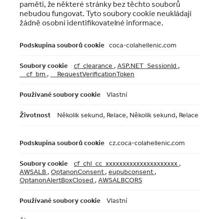
paměti, že některé stránky bez těchto souborů
nebudou fungovat. Tyto soubory cookie neukládají
žádně osobní identifikovatelné informace.
Naprosto
coca-colahellenic.com
nezbytné
soubory
cookie
cf_clearance
,
ASP.NET_SessionId
,
__cf_bm
,
__RequestVerificationToken
Vlastní
Několik sekund, Relace, Několik sekund, Relace
cz.coca-colahellenic.com
cf_chl_cc_xxxxxxxxxxxxxxxxxxxxx
,
AWSALB
,
OptanonConsent
,
eupubconsent
,
OptanonAlertBoxClosed
,
AWSALBCORS
Vlastní