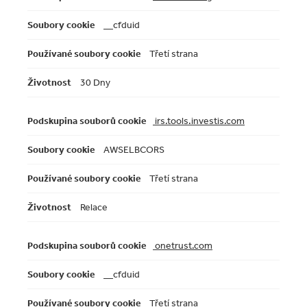
__cfduid
Třetí strana
30 Dny
irs.tools.investis.com
AWSELBCORS
Třetí strana
Relace
onetrust.com
__cfduid
Třetí strana