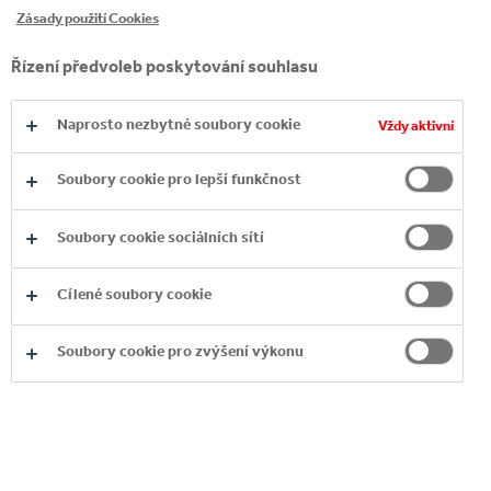
READ MORE
Zásady použití Cookies
Řízení předvoleb poskytování souhlasu
Naprosto nezbytné soubory cookie
Vždy aktivní
Soubory cookie pro lepší funkčnost
MÍSTNÍ PŮSOBENÍ
Naši provozní činnost řídíme a uskutečňujeme
Soubory cookie sociálních sítí
v nejlepším zájmu našich odběratelů,
dodavatelů a zaměstnanců a snažíme se
Cílené soubory cookie
dosahovat vynikajících provozních výsledků v
celém našem hodnotovém řetězci.
Soubory cookie pro zvýšení výkonu
ČÍST VÍCE