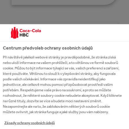
PŘEHLED ZNAČEK
Vyrábíme, prodáváme a distribuujeme široký
Centrum předvoleb ochrany osobních údajů
sortiment kvalitních nealkoholických nápojů,
Při návštěvě jakékoli webové stránky je pravděpodobné, že stránka získá
WHAT WE DO
jako je Coca Cola, Coca Cola Zero, Fanta, Sprite,
nebo uloží informace na vašem prohlížeči, a to většinou ve formě souborů
cookie. Můžou to být informace týkající se vás, vašich preferencí a zařízení,
Kinley nebo Cappy.
které používáte. Většinou to slouží k vylepšování stránky, aby fungovala
as one of the world's largest bottles for The Coca-
podle vašich očekávání. Informace vás zpravidla neidentifikují jako
Cola Company, we are devoted to growing every
jednotlivce, ale celkově mohou pomoci přizpůsobovat prostředí vašim
customer and delighting every consumer around
potřebám. Respektujeme vaše právo na soukromí, a proto se můžete
rozhodnout, že některé soubory cookie nebudete akceptovat. Když kliknete
the clock.
VÍCE
na různé tituly, dozvíte se více a budete moci nastavení změnit.
Nezapomínejte ale na to, že zablokováním některých souborů cookie
můžete ovlivnit, jak stránka funguje a jaké služby jsou vám nabízeny.
Zásady ochrany osobních údajů