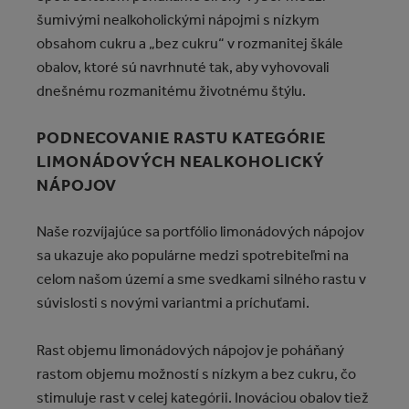
šumivými nealkoholickými nápojmi s nízkym
obsahom cukru a „bez cukru“ v rozmanitej škále
obalov, ktoré sú navrhnuté tak, aby vyhovovali
dnešnému rozmanitému životnému štýlu.
PODNECOVANIE RASTU KATEGÓRIE
LIMONÁDOVÝCH NEALKOHOLICKÝ
NÁPOJOV
Naše rozvíjajúce sa portfólio limonádových nápojov
sa ukazuje ako populárne medzi spotrebiteľmi na
celom našom území a sme svedkami silného rastu v
súvislosti s novými variantmi a príchuťami.
Rast objemu limonádových nápojov je poháňaný
rastom objemu možností s nízkym a bez cukru, čo
stimuluje rast v celej kategórii. Inováciou obalov tiež