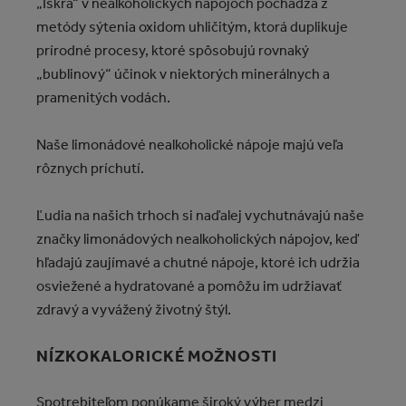
„Iskra“ v nealkoholických nápojoch pochádza z
metódy sýtenia oxidom uhličitým, ktorá duplikuje
prírodné procesy, ktoré spôsobujú rovnaký
„bublinový“ účinok v niektorých minerálnych a
pramenitých vodách.
Naše limonádové nealkoholické nápoje majú veľa
rôznych príchutí.
Ľudia na našich trhoch si naďalej vychutnávajú naše
značky limonádových nealkoholických nápojov, keď
hľadajú zaujímavé a chutné nápoje, ktoré ich udržia
osviežené a hydratované a pomôžu im udržiavať
zdravý a vyvážený životný štýl.
NÍZKOKALORICKÉ MOŽNOSTI
Spotrebiteľom ponúkame široký výber medzi