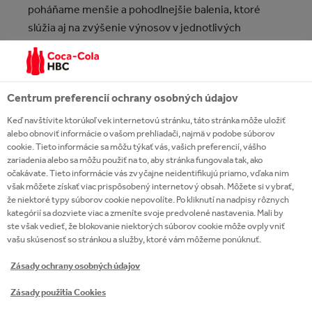
poháňame menšie a pohodlnejšie balenia, ktoré
slúžia aj na zvýšenie výnosov v jednotlivých
prípadoch.
Centrum preferencií ochrany osobných údajov
ZNAČKY LIMONÁDOVÝCH
Keď navštívite ktorúkoľvek internetovú stránku, táto stránka môže uložiť
NÁPOJOV
alebo obnoviť informácie o vašom prehliadači, najmä v podobe súborov
cookie. Tieto informácie sa môžu týkať vás, vašich preferencií, vášho
zariadenia alebo sa môžu použiť na to, aby stránka fungovala tak, ako
očakávate. Tieto informácie vás zvyčajne neidentifikujú priamo, vďaka nim
však môžete získať viac prispôsobený internetový obsah. Môžete si vybrať,
že niektoré typy súborov cookie nepovolíte. Po kliknutí na nadpisy rôznych
kategórií sa dozviete viac a zmeníte svoje predvolené nastavenia. Mali by
ste však vedieť, že blokovanie niektorých súborov cookie môže ovplyvniť
vašu skúsenosť so stránkou a služby, ktoré vám môžeme ponúknuť.
Zásady ochrany osobných údajov
Zásady použitia Cookies