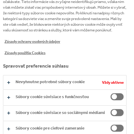
očakávate. Tieto informácie vás zvyčajne neidentifikujú priamo, vďaka nim
však môžete získať viac prispôsobený internetový obsah. Môžete si vybrať,
že niektoré typy súborov cookie nepovolíte. Po kliknutí na nadpisy rôznych
kategórií sa dozviete viac a zmeníte svoje predvolené nastavenia. Mali by
ste však vedieť, že blokovanie niektorých súborov cookie môže ovplyvniť
vašu skúsenosť so stránkou a služby, ktoré vám môžeme ponúknuť.
Zásady ochrany osobných údajov
Zásady použitia Cookies
Spravovať preferencie súhlasu
Nevyhnutne potrebné súbory cookie
Vždy aktívne
Súbory cookie súvisiace s funkčnosťou
Súbory cookie súvisiace so sociálnymi médiami
Súbory cookie pre cieľové zameranie