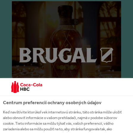
Centrum preferencií ochrany osobných údajov
Keď navštívite ktorúkoľvek internetovú stránku, táto stránka môže uložiť
alebo obnoviť informácie o vašom prehliadači, najmä v podobe súborov
cookie. Tieto informácie sa môžu týkať vás, vašich preferencií, vášho
zariadenia alebo sa môžu použiť na to, aby stránka fungovala tak, ako