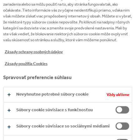
STANOVILA CIELE
zariadenia alebo sa môžu použiť na to, aby stránka fungovala tak, ako
očakávate. Tieto informácie vás zvyčajne neidentifikujú priamo, vďaka nim
UDRŽATEĽNOSTI NA
však môžete získať viac prispôsobený internetový obsah. Môžete si vybrať,
že niektoré typy súborov cookie nepovolíte. Po kliknutí na nadpisy rôznych
NASLEDUJÚCE OBDOBIE,
kategórií sa dozviete viac a zmeníte svoje predvolené nastavenia. Mali by
ste však vedieť, že blokovanie niektorých súborov cookie môže ovplyvniť
A TO DO ROKU 2030.
vašu skúsenosť so stránkou a služby, ktoré vám môžeme ponúknuť.
Zásady ochrany osobných údajov
Zásady použitia Cookies
Spravovať preferencie súhlasu
Nevyhnutne potrebné súbory cookie
Vždy aktívne
Súbory cookie súvisiace s funkčnosťou
Súbory cookie súvisiace so sociálnymi médiami